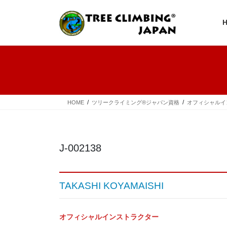
コ
ナ
ン
ビ
テ
ゲ
ン
ー
ツ
シ
へ
ョ
ス
ン
キ
に
ッ
移
プ
動
HOME
ツリークライミング®ジャパン資格
オフィシャルイ
J-002138
TAKASHI KOYAMAISHI
オフィシャルインストラクター