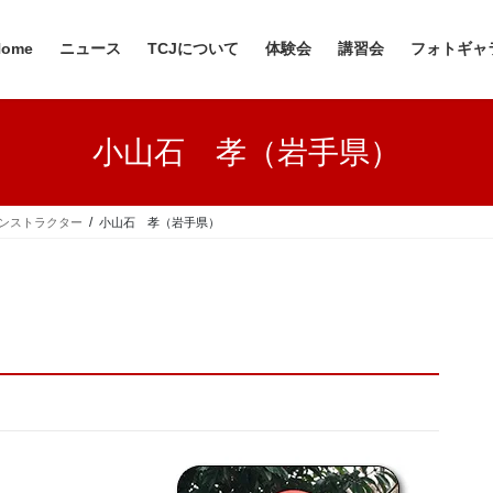
Home
ニュース
TCJについて
体験会
講習会
フォトギャ
小山石 孝（岩手県）
ンストラクター
小山石 孝（岩手県）