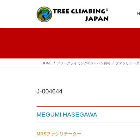
コ
ナ
ン
ビ
テ
ゲ
ン
ー
ツ
シ
へ
ョ
ス
ン
キ
に
ッ
移
プ
動
HOME
ツリークライミング®ジャパン資格
ファシリテータ
J-004644
MEGUMI HASEGAWA
MRSファシリテーター