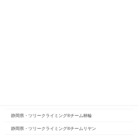
長野県・ツリークライミング®チーム「繋ぐ」
岐阜県・ツリークライミング®クラブ Tree Walkers
岐阜県・ツリークライミング®クラブ ガキ大将育成委員会
岐阜県・ツリークライミング®クラブ 橙
静岡県・ツリークライミング®クラブ キコリサーファーズ
静岡県・ツリークライミング®チーム 薫風
静岡県・マザーツリーふぉーらむ
ツリークライミング®チーム『自然体験活動』響樹
静岡県・ツリークライミング®チーム林輪
静岡県・ツリークライミング®チームリヤン