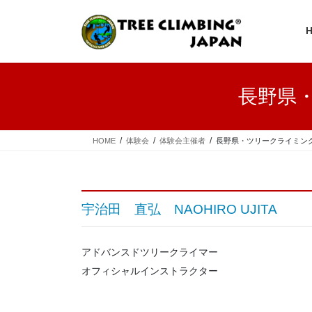
コ
ナ
ン
ビ
テ
ゲ
ン
ー
ツ
シ
へ
ョ
長野県
ス
ン
キ
に
ッ
移
プ
動
HOME
体験会
体験会主催者
長野県・ツリークライミング
宇治田 直弘 NAOHIRO UJITA
アドバンスドツリークライマー
オフィシャルインストラクター