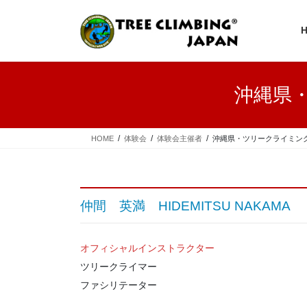
コ
ナ
ン
ビ
テ
ゲ
ン
ー
ツ
シ
へ
ョ
沖縄県
ス
ン
キ
に
ッ
移
プ
動
HOME
体験会
体験会主催者
沖縄県・ツリークライミング
仲間 英満 HIDEMITSU NAKAMA
オフィシャルインストラクター
ツリークライマー
ファシリテーター