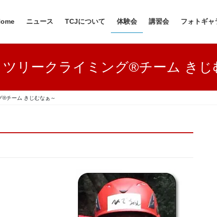
Home
ニュース
TCJについて
体験会
講習会
フォトギャ
・ツリークライミング®チーム きじ
®チーム きじむなぁ～