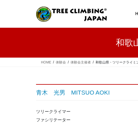
コ
ナ
ン
ビ
テ
ゲ
ン
ー
ツ
シ
へ
ョ
和歌
ス
ン
キ
に
ッ
移
プ
動
HOME
体験会
体験会主催者
和歌山県・ツリークライミン
青木 光男 MITSUO AOKI
ツリークライマー
ファシリテーター