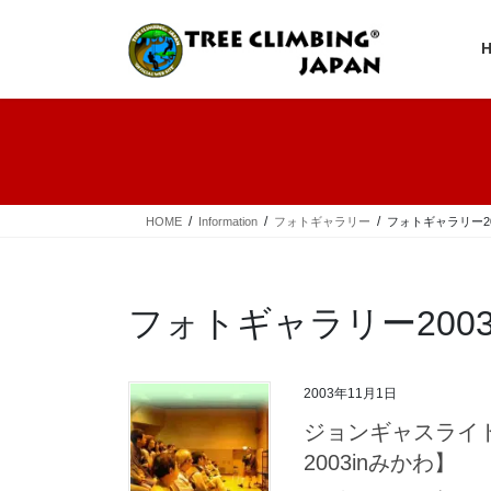
コ
ナ
ン
ビ
テ
ゲ
ン
ー
ツ
シ
へ
ョ
ス
ン
キ
に
ッ
移
プ
動
HOME
Information
フォトギャラリー
フォトギャラリー20
フォトギャラリー200
2003年11月1日
ジョンギャスライ
2003inみかわ】