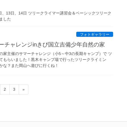
12日、13日、14日 ツリークライマー講習会＆ベーシックツリーク
ました
フォトギャラリー
サマーチャレンジinきび国立吉備少年自然の家
の家主催のサマーチャレンジ（小5～中3の長期キャンプ）で ツ
てもらいました！黒木キャンプ場で行ったツリークライミン
かな？また岡山へ遊びに行くね！
固
固
2
3
»
定
定
ペ
ペ
ー
ー
ジ
ジ