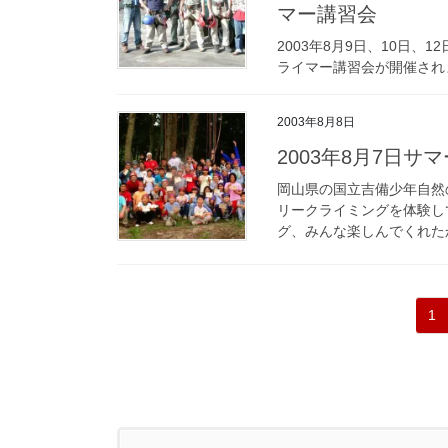
マー講習会
2003年8月9日、10日、
ライマー講習会が開催され
2003年8月8日
2003年8月7日
岡山県の国立吉備少年自然
リークライミングを体験し
グ、みんな楽しんでくれた
投
固
1
稿
定
の
ペ
ペ
ー
ー
ジ
ジ
送