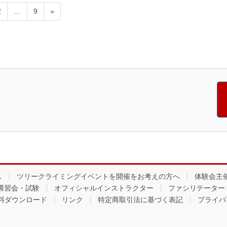
固
固
2
…
9
»
定
定
ペ
ペ
ー
ー
ジ
ジ
ス
ツリークライミングイベントを開催をお考えの方へ
体験会主
講習会・試験
オフィシャルインストラクター
ファシリテーター
料ダウンロード
リンク
特定商取引法に基づく表記
プライバ