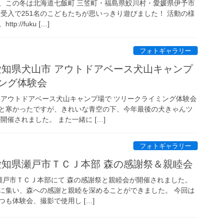
、この冬は北海道七飯町 三笠町・福島県鮫川村・愛媛県伊予市
受入で251名のこどもたちが思いっきり遊びました！ 活動の様
://fuku […]
フォトギャラリー
日 愛知県犬山市 アウトドアベース犬山キャンプ
ング体験会
市 アウトドアベース犬山キャンプ場で ツリークライミング体験会
と寒かったですが、きれいな青空の下、今年最後の犬きゃんツ
開催されました。 また一緒に […]
フォトギャラリー
日 愛知県瀬戸市ＴＣＪ本部 森の感謝祭＆親睦会
知県瀬戸市ＴＣＪ本部にて 森の感謝祭と親睦会が開催されました。
に集い、森への感謝と親睦を深めることができました。 今回は
も体験会、撮影で使用し […]