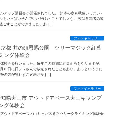
キルアップ講習会が開催されました。 熊本の森も秋色いっぱい♪
ルをいっぱい学んでいただけた ことでしょう。 夜は参加者の皆
ごすことができました。あ […]
フォトギャラリー
日 東京都 井の頭恩賜公園 ツリーマジック紅葉
イミング体験会
園で体験会を行いました。毎年この時期に紅葉企画をやりますが、
1月10日に日テレさんで放送されたこともあり、あっというまに
勢の方が登れずご迷惑おか […]
フォトギャラリー
日 愛知県犬山市 アウトドアベース犬山キャンプ
ング体験会
市 アウトドアベース犬山キャンプ場で ツリークライミング体験会