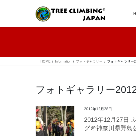
コ
ナ
ン
ビ
テ
ゲ
ン
ー
ツ
シ
へ
ョ
ス
ン
キ
に
ッ
移
プ
動
HOME
Information
フォトギャラリー
フォトギャラリー20
フォトギャラリー201
2012年12月28日
2012年12月2
グ＠神奈川県野島