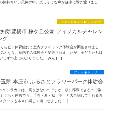
の気持ちいい天気の中、楽しそうな声が森中に響き渡りまし
フィジカルチャレンジャー
日 愛知県豊橋市 桜ケ丘公園 フィジカルチャレン
ング
市さくらピア体育館にて室内クライミング体験会が開催されまし
天気となり、室内での体験会と変更されましたが、子どもたちは
しずつ上にのぼりました。 みん […]
フォトギャラリー
日 埼玉県 本庄市 ふるさとフラワーパーク体験会
クのシラカシは、高さはないのですが、横に移動できるので楽
 もくもく体操でも、「春・夏・秋・冬」と大合唱してくれる素
タッフも本当に楽しく過ごせました […]