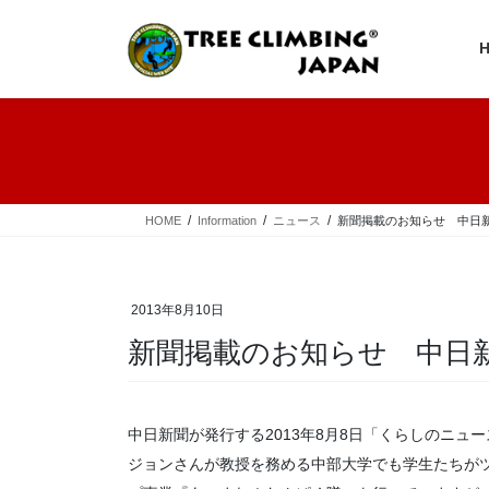
コ
ナ
ン
ビ
テ
ゲ
ン
ー
ツ
シ
へ
ョ
ス
ン
キ
に
ッ
移
プ
動
HOME
Information
ニュース
新聞掲載のお知らせ 中日
2013年8月10日
新聞掲載のお知らせ 中日
中日新聞が発行する2013年8月8日「くらしのニ
ジョンさんが教授を務める中部大学でも学生たちが