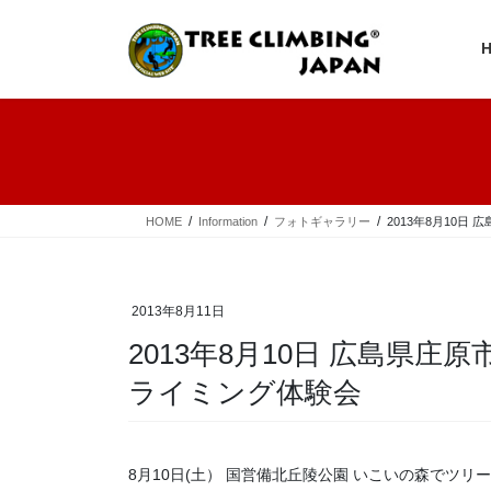
コ
ナ
ン
ビ
テ
ゲ
ン
ー
ツ
シ
へ
ョ
ス
ン
キ
に
ッ
移
プ
動
HOME
Information
フォトギャラリー
2013年8月10
2013年8月11日
2013年8月10日 広島県
ライミング体験会
8月10日(土） 国営備北丘陵公園 いこいの森でツ