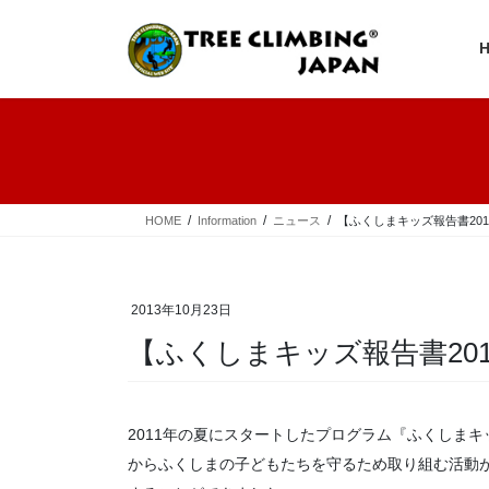
コ
ナ
ン
ビ
テ
ゲ
ン
ー
ツ
シ
へ
ョ
ス
ン
キ
に
ッ
移
プ
動
HOME
Information
ニュース
【ふくしまキッズ報告書20
2013年10月23日
【ふくしまキッズ報告書20
2011年の夏にスタートしたプログラム『ふくしま
からふくしまの子どもたちを守るため取り組む活動