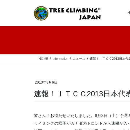
コ
ナ
ン
ビ
テ
ゲ
ン
ー
ツ
シ
へ
ョ
ス
ン
キ
に
ッ
移
プ
動
HOME
Information
ニュース
速報！ＩＴＣＣ2013日本
2013年8月6日
速報！ＩＴＣＣ2013日本代
皆さん！お待たせいたしました。8月3日（土）予選
ライミングの様子がカナダのトロントから速報が入