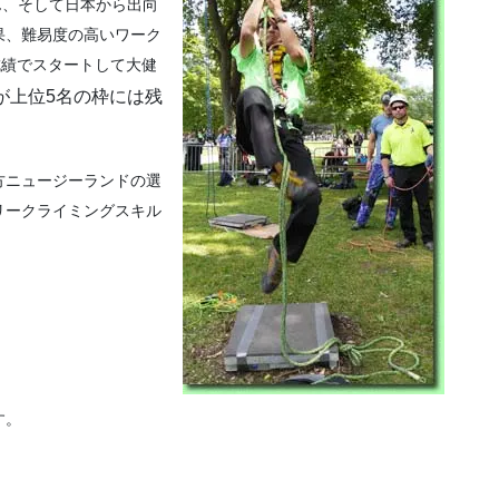
ん、そして日本から出向
果、難易度の高いワーク
成績でスタートして大健
が上位5名の枠には残
。
方ニュージーランドの選
リークライミングスキル
す。