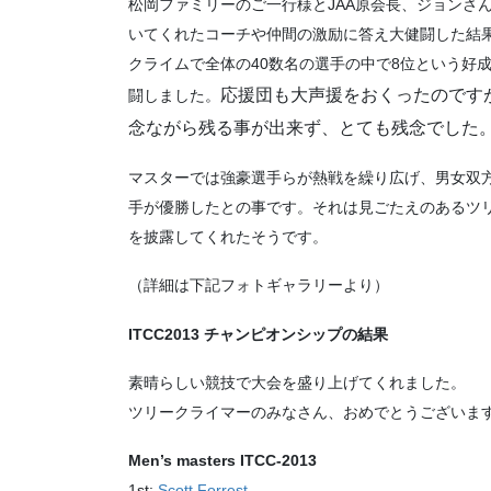
松岡ファミリーのご一行様とJAA原会長、ジョンさ
いてくれたコーチや仲間の激励に答え大健闘した結
クライムで全体の40数名の選手の中で8位という好
応援団も大声援をおくったのです
闘しました。
念ながら残る事が出来ず、とても残念でした
マスターでは強豪選手らが熱戦を繰り広げ、男女双
手が優勝したとの事です。それは見ごたえのあるツ
を披露してくれたそうです。
（詳細は下記フォトギャラリーより）
ITCC2013 チャンピオンシップの結果
素晴らしい競技で大会を盛り上げてくれました。
ツリークライマーのみなさん、おめでとうございま
Men’s masters ITCC-2013
1st:
Scott Forrest