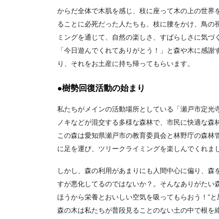
からだ全体で木肌を感じ、枝に座って木の上の世界
ることに必死だった人たちも、枝に腰をかけ、鳥の
ミングを通じて、自然の楽しさ、すばらしさに気づ
「今日遊んでくれてありがとう！」と森や木に感謝
り、それをお土産に持ち帰ってもらいます。
●樹勢回復活動の始まり
私たちがメインの活動場所としている「瀬戸市定光
ノキなどが混交する多様な森林で、市民に快適な森
この森は愛知県瀬戸市の教育委員会と林野庁の森林管
に足を運び、ツリークライミングを楽しんでくれま
しかし、森の利用があまりにも人間中心に偏り、森
すが悪化してるのではないか？。そんなありがたい
ほうから栄養とおいしい空気を吸ってもらおう！”と
森の木は私たちが普段見ることのない土の中で根を