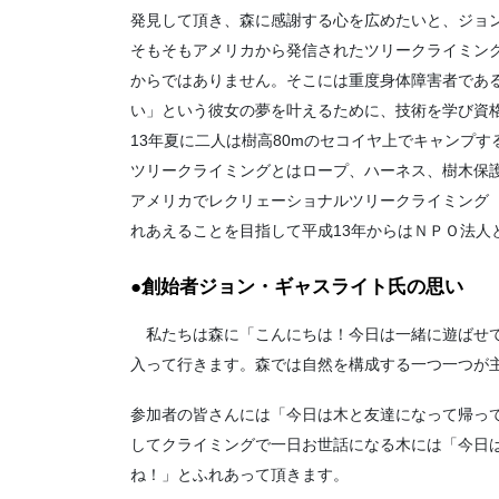
発見して頂き、森に感謝する心を広めたいと、ジョン
そもそもアメリカから発信されたツリークライミン
からではありません。そこには重度身体障害者であ
い」という彼女の夢を叶えるために、技術を学び資
13年夏に二人は樹高80mのセコイヤ上でキャンプ
ツリークライミングとはロープ、ハーネス、樹木保
アメリカでレクリェーショナルツリークライミング
れあえることを目指して平成13年からはＮＰＯ法人
●創始者ジョン・ギャスライト氏の思い
私たちは森に「こんにちは！今日は一緒に遊ばせて
入って行きます。森では自然を構成する一つ一つが
参加者の皆さんには「今日は木と友達になって帰っ
してクライミングで一日お世話になる木には「今日
ね！」とふれあって頂きます。