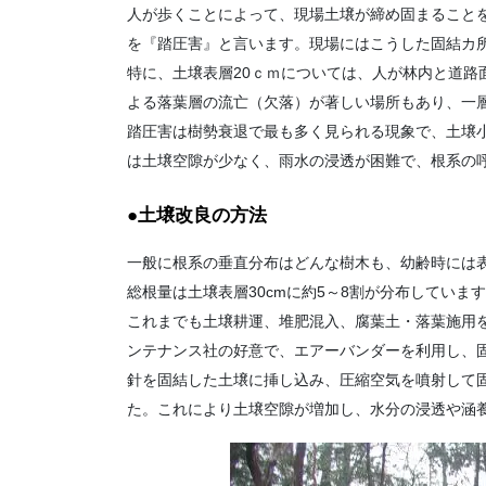
人が歩くことによって、現場土壌が締め固まること
を『踏圧害』と言います。現場にはこうした固結カ
特に、土壌表層20ｃｍについては、人が林内と道路
よる落葉層の流亡（欠落）が著しい場所もあり、一
踏圧害は樹勢衰退で最も多く見られる現象で、土壌小
は土壌空隙が少なく、雨水の浸透が困難で、根系の
●土壌改良の方法
一般に根系の垂直分布はどんな樹木も、幼齢時には
総根量は土壌表層30cmに約5～8割が分布していま
これまでも土壌耕運、堆肥混入、腐葉土・落葉施用
ンテナンス社の好意で、エアーバンダーを利用し、
針を固結した土壌に挿し込み、圧縮空気を噴射して固
た。これにより土壌空隙が増加し、水分の浸透や涵