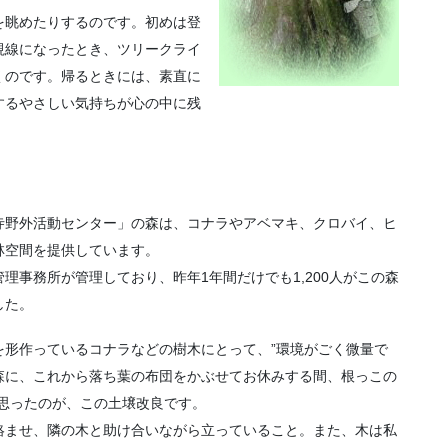
を眺めたりするのです。初めは登
視線になったとき、ツリークライ
くのです。帰るときには、素直に
するやさしい気持ちが心の中に残
寺野外活動センター」の森は、コナラやアベマキ、クロバイ、ヒ
林空間を提供しています。
理事務所が管理しており、昨年1年間だけでも1,200人がこの森
した。
を形作っているコナラなどの樹木にとって、”環境がごく微量で
森に、これから落ち葉の布団をかぶせてお休みする間、根っこの
思ったのが、この土壌改良です。
絡ませ、隣の木と助け合いながら立っていること。また、木は私