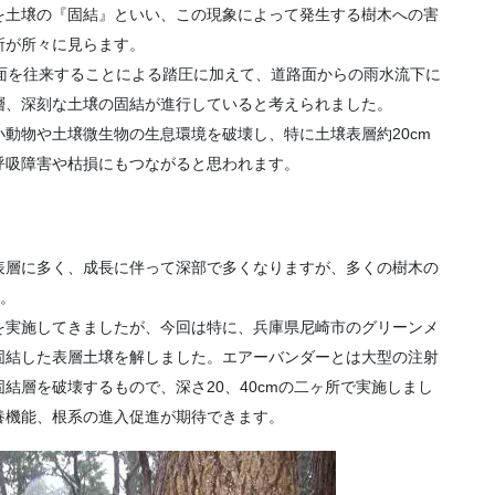
を土壌の『固結』といい、この現象によって発生する樹木への害
所が所々に見らます。
面を往来することによる踏圧に加えて、道路面からの雨水流下に
層、深刻な土壌の固結が進行していると考えられました。
動物や土壌微生物の生息環境を破壊し、特に土壌表層約20cm
呼吸障害や枯損にもつながると思われます。
表層に多く、成長に伴って深部で多くなりますが、多くの樹木の
す。
を実施してきましたが、今回は特に、兵庫県尼崎市のグリーンメ
固結した表層土壌を解しました。エアーバンダーとは大型の注射
結層を破壊するもので、深さ20、40cmの二ヶ所で実施しまし
養機能、根系の進入促進が期待できます。