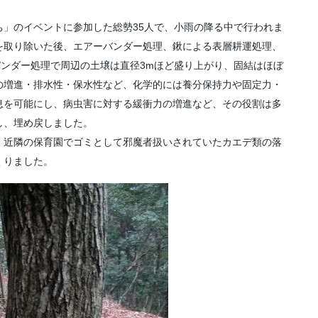
」のイベントに参加した総勢35人で、小雨の降る中で行われま
を取り除いた後、エアーバンダー処理、鍬による表層耕運処理、
バンダー処理で周辺の土壌は直径3mほど盛り上がり、固結はほぼ
の増進・排水性・保水性など、化学的には養分保持力や固定力・
息を可能にし、病虫害に対する緩衝力の増進など、その役割は多
し、埋め戻しました。
、近隣の保育園でゴミとして邪魔者扱いされていたカエデ類の落
くりました。