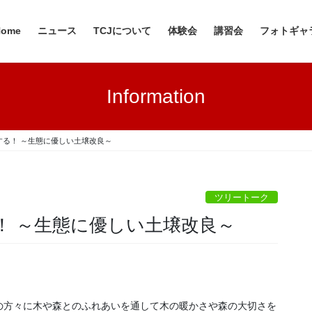
Home
ニュース
TCJについて
体験会
講習会
フォトギャ
Information
する！ ～生態に優しい土壌改良～
ツリートーク
！ ～生態に優しい土壌改良～
の方々に木や森とのふれあいを通して木の暖かさや森の大切さを