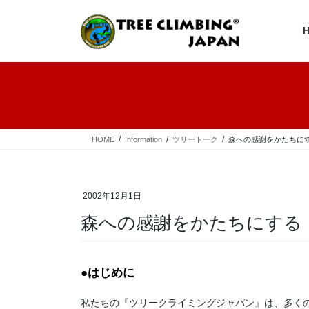
コ
ナ
ン
ビ
テ
ゲ
ン
ー
ツ
シ
へ
ョ
ス
ン
キ
に
ッ
移
プ
動
HOME
Information
ツリートーク
森への感謝をかたちに
2002年12月1日
森への感謝をかたちにする
●はじめに
私たちの『ツリークライミングジャパン』は、多く