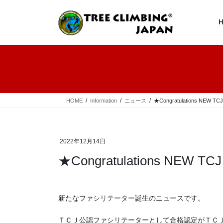
コ
ナ
ン
ビ
テ
ゲ
ン
ー
ツ
シ
へ
ョ
ス
ン
キ
に
ッ
移
プ
動
HOME
Information
ニュース
★Congratulations NEW TCJ 
2022年12月14日
★Congratulations NEW TCJ 
新たなファシリテーター誕生のニュースです。
ＴＣＪ公認ファシリテーターとして合格認定がＴＣ