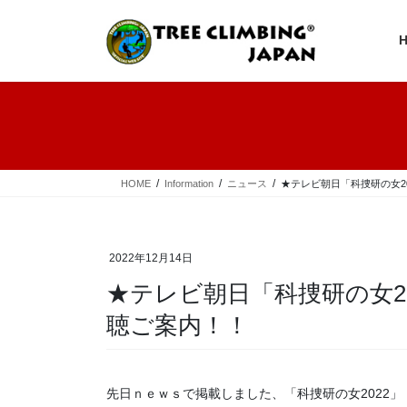
コ
ナ
ン
ビ
テ
ゲ
ン
ー
ツ
シ
へ
ョ
ス
ン
キ
に
ッ
移
プ
動
HOME
Information
ニュース
★テレビ朝日「科捜研の女2
2022年12月14日
★テレビ朝日「科捜研の女20
聴ご案内！！
先日ｎｅｗｓで掲載しました、「科捜研の女2022」