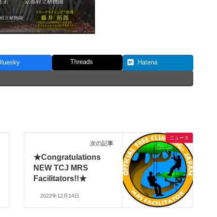
Threads
Bluesky
Hatena
ニュース
次の記事
★Congratulations
NEW TCJ MRS
Facilitators!!★
2022年12月14日