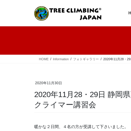
コ
ナ
ン
ビ
テ
ゲ
ン
ー
ツ
シ
へ
ョ
ス
ン
キ
に
ッ
移
プ
動
HOME
Information
フォトギャラリー
2020年11月28
2020年11月30日
2020年11月28・29日 
クライマー講習会
暖かな２日間、４名の方が受講して下さいました。