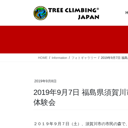
コ
ナ
ン
ビ
テ
ゲ
ン
ー
ツ
シ
へ
ョ
ス
ン
キ
に
ッ
移
プ
動
HOME
Information
フォトギャラリー
2019年9月7日
2019年9月8日
2019年9月7日 福島県須
体験会
２０１９年９月７日（土）、須賀川市の市民の森で