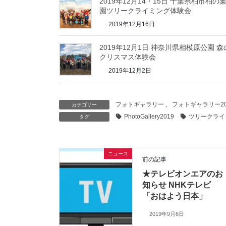
2019年12月14・15日 千葉県柏市柏の
園ツリークライミング体験会
2019年12月16日
2019年12月1日 神奈川県相模原公園 森
クリスマス体験会
2019年12月2日
フォトギャラリー
、
フォトギャラリー20
カテゴリー
PhotoGallery2019
ツリークライ
タグ
ニュース
前の記事
★テレビオンエアのお
知らせ NHKテレビ
「おはよう日本」
2019年9月6日