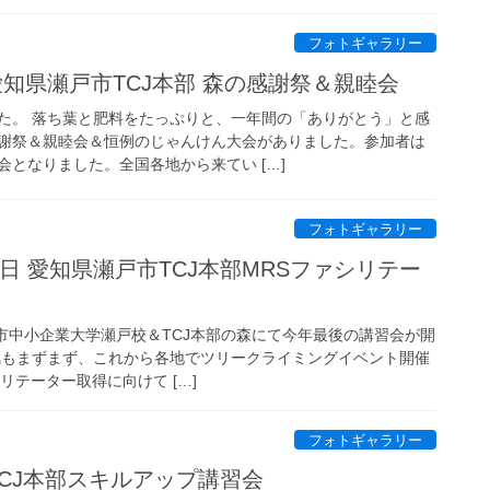
フォトギャラリー
日 愛知県瀬戸市TCJ本部 森の感謝祭＆親睦会
た。 落ち葉と肥料をたっぷりと、一年間の「ありがとう」と感
謝祭＆親睦会＆恒例のじゃんけん大会がありました。参加者は
となりました。全国各地から来てい […]
フォトギャラリー
・14日 愛知県瀬戸市TCJ本部MRSファシリテー
瀬戸市中小企業大学瀬戸校＆TCJ本部の森にて今年最後の講習会が開
気もまずまず、これから各地でツリークライミングイベント開催
リテーター取得に向けて […]
フォトギャラリー
市TCJ本部スキルアップ講習会