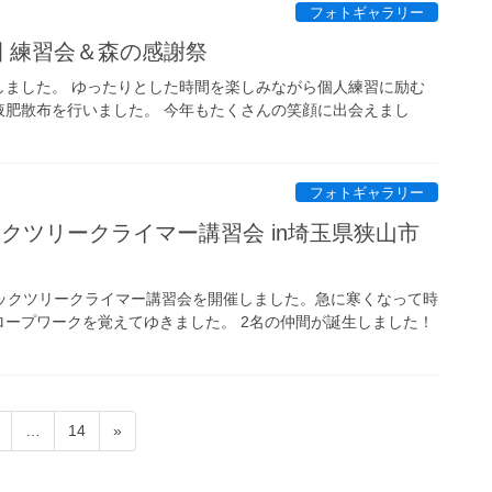
フォトギャラリー
公園 練習会＆森の感謝祭
しました。 ゆったりとした時間を楽しみながら個人練習に励む
液肥散布を行いました。 今年もたくさんの笑顔に出会えまし
フォトギャラリー
ーシックツリークライマー講習会 in埼玉県狭山市
シックツリークライマー講習会を開催しました。急に寒くなって時
ープワークを覚えてゆきました。 2名の仲間が誕生しました！
固
固
…
14
»
定
定
ペ
ペ