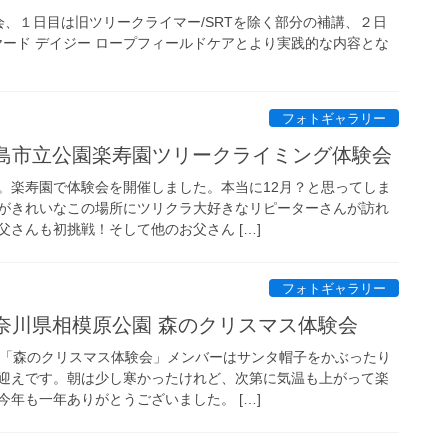
、１日目は旧ツリークライマー/SRTを除く部分の補講、２日
ンヤード デイジー ロープフィールドケアとより実践的な内容とな
フォトギャラリー
日 三島市立公園楽寿園ツリークライミング体験会
。楽寿園で体験会を開催しました。本当に12月？と思ってしま
がきれいなこの場所にツリクラ大好きなリピーターさんが訪れ
さんも初挑戦！そして他のお父さん […]
フォトギャラリー
 神奈川県相模原公園 森のクリスマス体験会
は「森のクリスマス体験会」メンバーはサンタ帽子をかぶったり
迎えです。朝は少し寒かったけれど、次第に気温も上がって楽
年も一年ありがとうございました。 […]