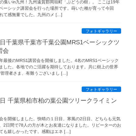
CJの集いin九州！九州遠賀郡岡垣町「ぶどうの樹」。 ここは19年
ベーシック講習会を行った場所です。蒔いた種が育って今回
て感無量でした。九州のメ […]
フォトギャラリー
・22日千葉県千葉市千葉公園MRS1ベーシックツ
習会
最後のMRS1講習会を開催しました。4名のMRS1ベーシック
ました。各地でのご活躍を期待しております。共に樹上の世界
管理者さま、有難うございまし […]
フォトギャラリー
・15日 千葉県柏市柏の葉公園ツリークライミン
会を開催しました。快晴の１日目、寒風の2日目、どちらも元気
、2日間で78人の方が木とお友達になりました。リピーターのお
も嬉しかったです。感動はエネ […]