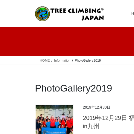
コ
ナ
ン
ビ
テ
ゲ
ン
ー
ツ
シ
へ
ョ
ス
ン
キ
に
ッ
移
プ
動
HOME
Information
PhotoGallery2019
PhotoGallery2019
2019年12月30日
2019年12月29
in九州