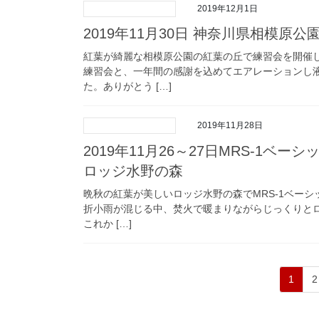
2019年12月1日
2019年11月30日 神奈川県相模原
紅葉が綺麗な相模原公園の紅葉の丘で練習会を開催
練習会と、一年間の感謝を込めてエアレーションし
た。ありがとう […]
2019年11月28日
2019年11月26～27日MRS-1ベ
ロッジ水野の森
晩秋の紅葉が美しいロッジ水野の森でMRS-1ベー
折小雨が混じる中、焚火で暖まりながらじっくりとロ
これか […]
投
固
1
2
稿
定
の
ペ