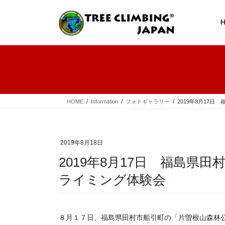
コ
ナ
ン
ビ
テ
ゲ
ン
ー
ツ
シ
へ
ョ
ス
ン
キ
に
ッ
移
プ
動
HOME
Information
フォトギャラリー
2019年8月17
2019年8月18日
2019年8月17日 福島県
ライミング体験会
８月１７日、福島県田村市船引町の「片曽根山森林