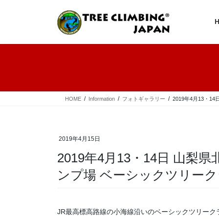
コ
ナ
ン
ビ
テ
ゲ
ン
ー
ツ
シ
へ
ョ
ス
ン
キ
に
ッ
移
プ
動
HOME
Information
フォトギャラリー
2019年4月13
2019年4月15日
2019年4月13・14日 山
ンプ場 ベーシックツリー
JR最高標高路線の小海線沿いのベーシックツリーク