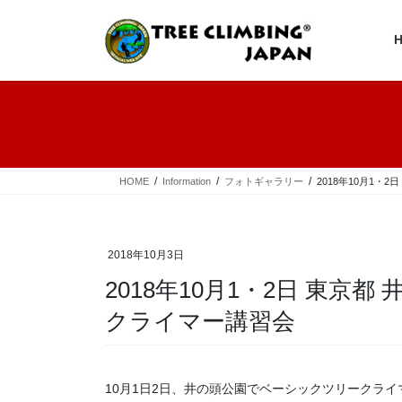
コ
ナ
ン
ビ
テ
ゲ
ン
ー
ツ
シ
へ
ョ
ス
ン
キ
に
ッ
移
プ
動
HOME
Information
フォトギャラリー
2018年10月1・
2018年10月3日
2018年10月1・2日 東京
クライマー講習会
10月1日2日、井の頭公園でベーシックツリークラ