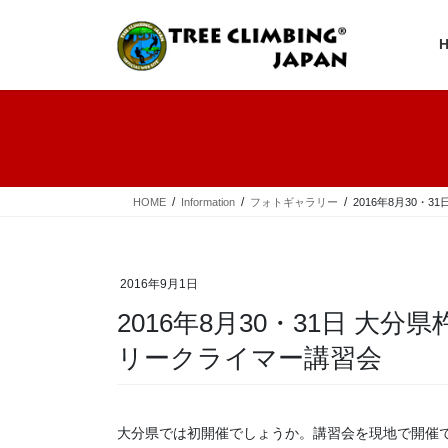
コ
ナ
ン
ビ
テ
ゲ
ン
ー
ツ
シ
へ
ョ
ス
ン
キ
に
ッ
移
プ
動
HOME
Information
フォトギャラリー
2016年8月30・
2016年9月1日
2016年8月30・31日 大
リークライマー講習会
大分県では初開催でしょうか。講習会を現地で開催