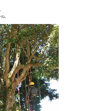
。
いね。