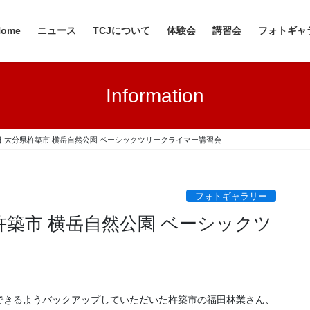
Home
ニュース
TCJについて
体験会
講習会
フォトギャ
Information
31日 大分県杵築市 横岳自然公園 ベーシックツリークライマー講習会
フォトギャラリー
分県杵築市 横岳自然公園 ベーシックツ
できるようバックアップしていただいた杵築市の福田林業さん、