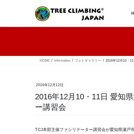
コ
ナ
ン
ビ
テ
ゲ
ン
ー
ツ
シ
へ
ョ
ス
ン
キ
に
ッ
移
プ
動
HOME
Information
フォトギャラリー
2016年12月10
2016年12月12日
2016年12月10・11日 愛
ー講習会
TCJ本部主催ファシリテーター講習会が愛知県瀬戸