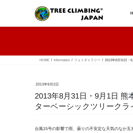
コ
ナ
ン
ビ
テ
ゲ
ン
ー
ツ
シ
へ
ョ
ス
ン
キ
に
ッ
移
プ
動
HOME
Information
フォトギャラリー
2013年8月31
2013年9月2日
2013年8月31日・9月1日
ターベーシックツリークラ
台風15号の影響で雨、曇りの不安定な天気のなか五