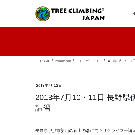
コ
ナ
ン
ビ
テ
ゲ
ン
ー
ツ
シ
へ
ョ
ス
ン
キ
に
ッ
移
プ
動
HOME
Information
フォトギャラリー
2013年7月10・
2013年7月12日
2013年7月10・11日 長
講習
長野県伊那市新山の新山の森にてツリクライマー講