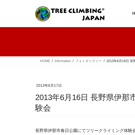
コ
ナ
ン
ビ
テ
ゲ
ン
ー
ツ
シ
へ
ョ
ス
ン
キ
に
ッ
移
プ
動
HOME
Information
フォトギャラリー
2013年6月16日
2013年6月17日
2013年6月16日 長野県伊
験会
長野県伊那市春日公園にてツリークライミング体験