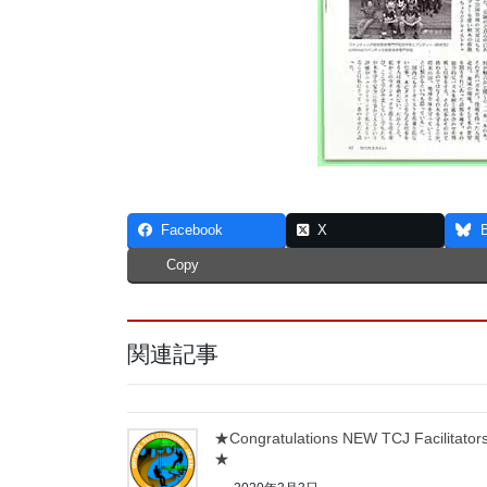
Facebook
X
Copy
関連記事
★Congratulations NEW TCJ Facilitators
★