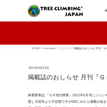
コ
ナ
ン
ビ
テ
ゲ
ン
ー
ツ
シ
へ
ョ
ス
ン
キ
に
ッ
移
プ
動
HOME
Information
ニュース
掲載誌のおしらせ 月刊『ＧＲ
2011年4月13日
掲載誌のおしらせ 月刊『ＧＲ
林業業界誌 『ＧＲ現代林業』2011年5月号にジョ
題し今回号より不定期ですが6回にわたり連載が始