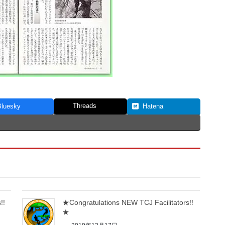
Threads
Bluesky
Hatena
!!
★Congratulations NEW TCJ Facilitators!!
★