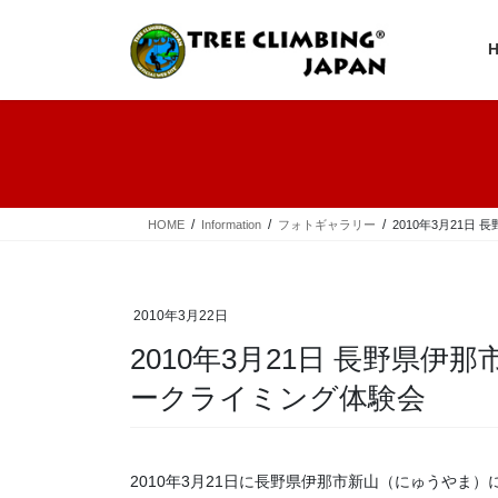
コ
ナ
ン
ビ
テ
ゲ
ン
ー
ツ
シ
へ
ョ
ス
ン
キ
に
ッ
移
プ
動
HOME
Information
フォトギャラリー
2010年3月21
2010年3月22日
2010年3月21日 長野県伊
ークライミング体験会
2010年3月21日に長野県伊那市新山（にゅうやま