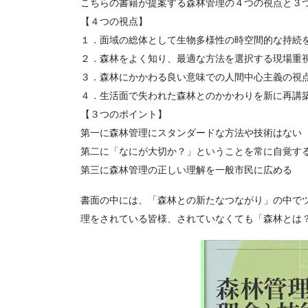
こちらの書籍が提案する森林管理の４つの視点と３
【４つの視点】
１．面域の総体として生物多様性の時空間的な持続
２．森林をよく知り、最適な方法を選択する現場重
３．森林にかかわる良い意味での人間中心主義の視
４．生活面で失われた森林とのかかわりを新に再講
【３つのポイント】
第一に森林管理にスタンダードな方法や技術はない
第二に「なにが大切か？」ということを常に自覚す
第三に森林管理の正しい理解を一般市民に広める
書面の中には、「森林との新たなつながり」の中で
理をされている皆様、されていなくても「森林とは