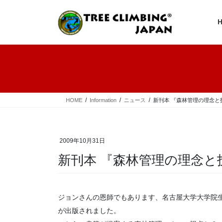
コ
ナ
ン
ビ
テ
ゲ
ン
ー
ツ
シ
へ
ョ
ス
ン
キ
に
ッ
移
プ
動
HOME
Information
ニュース
新刊本 『森林管理の理念と
2009年10月31日
新刊本 『森林管理の理念と
ジョンさんの恩師でもあります、名古屋大学大学院
が出版されました。