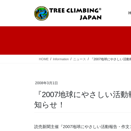
コ
ナ
ン
ビ
テ
ゲ
ン
ー
ツ
シ
へ
ョ
ス
ン
キ
に
ッ
移
プ
動
HOME
Information
ニュース
『2007地球にやさしい活
2008年3月1日
『2007地球にやさしい活
知らせ！
読売新聞主催『2007地球にやさしい活動報告・作