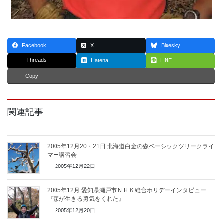
Facebook
X
Bluesky
Threads
Hatena
LINE
Copy
関連記事
2005年12月20・21日 北海道白金の森ベーシックツリークライ
マー講習会
2005年12月22日
2005年12月 愛知県瀬戸市ＮＨＫ総合ホリデーインタビュー
『森が生きる勇気をくれた』
2005年12月20日