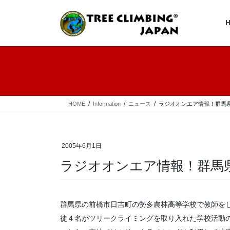
コ
ナ
ン
ビ
テ
ゲ
ン
ー
ツ
シ
へ
ョ
ス
ン
キ
に
ッ
移
プ
動
HOME
Information
ニュース
ラジオオンエア情報！群馬
2005年6月1日
ラジオオンエア情報！群馬
群馬県の前橋市日吉町の勢多農林高等学校で教師を
徒４名がツリークライミングを取り入れた学校活動