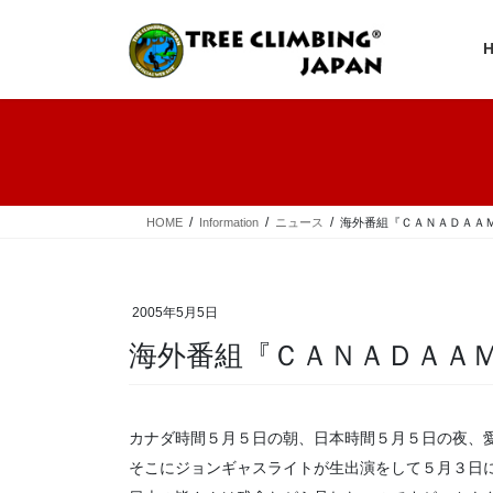
コ
ナ
ン
ビ
テ
ゲ
ン
ー
ツ
シ
へ
ョ
ス
ン
キ
に
ッ
移
プ
動
HOME
Information
ニュース
海外番組『ＣＡＮＡＤＡＡ
2005年5月5日
海外番組『ＣＡＮＡＤＡＡ
カナダ時間５月５日の朝、日本時間５月５日の夜、
そこにジョンギャスライトが生出演をして５月３日