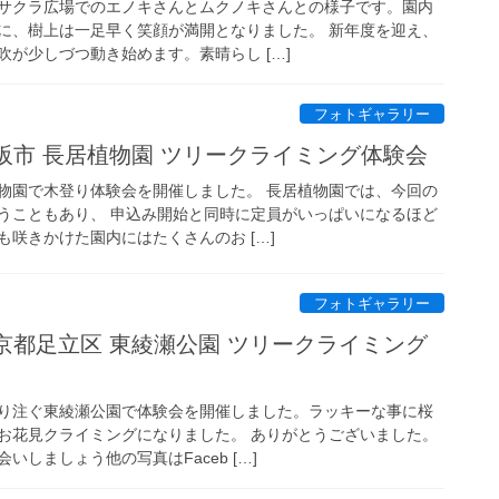
サクラ広場でのエノキさんとムクノキさんとの様子です。園内
に、樹上は一足早く笑顔が満開となりました。 新年度を迎え、
が少しづつ動き始めます。素晴らし […]
フォトギャラリー
 大阪市 長居植物園 ツリークライミング体験会
物園で木登り体験会を開催しました。 長居植物園では、今回の
うこともあり、 申込み開始と同時に定員がいっぱいになるほど
咲きかけた園内にはたくさんのお […]
フォトギャラリー
 東京都足立区 東綾瀬公園 ツリークライミング
り注ぐ東綾瀬公園で体験会を開催しました。ラッキーな事に桜
お花見クライミングになりました。 ありがとうございました。
しましょう他の写真はFaceb […]