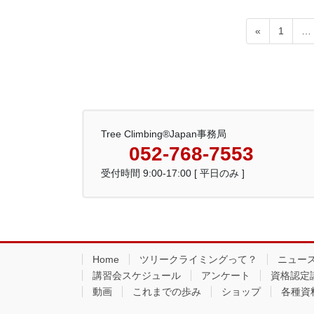
投
固
«
1
…
稿
定
の
ペ
ペ
ー
ー
ジ
ジ
送
り
Tree Climbing®Japan事務局
052-768-7553
受付時間 9:00-17:00 [ 平日のみ ]
Home
ツリークライミングって？
ニュー
講習会スケジュール
アンケート
資格認定
動画
これまでの歩み
ショップ
各種資