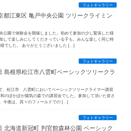
フォトギャラリー
 東京都江東区 亀戸中央公園 ツリークライミン
央公園で体験会を開催しました。初めて参加の少し緊張した様
加して楽しみにしてくださっている子も。みんな楽しく同じ時
様でした。 ありがとうございました […]
フォトギャラリー
・11日 島根県松江市八雲町ベーシックツリークラ
よって、松江市 八雲町においてベーシックツリークライマー講習
日和のぽかぽか陽気の森での講習会でした。参加して頂いた皆さ
今後は、其々のフィールドでの […]
フォトギャラリー
11日 北海道新冠町 判官館森林公園 ベーシック