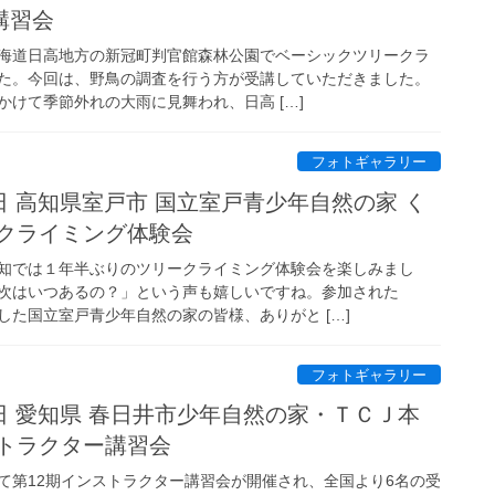
講習会
海道日高地方の新冠町判官館森林公園でベーシックツリークラ
た。今回は、野鳥の調査を行う方が受講していただきました。
けて季節外れの大雨に見舞われ、日高 […]
フォトギャラリー
11日 高知県室戸市 国立室戸青少年自然の家 く
ークライミング体験会
知では１年半ぶりのツリークライミング体験会を楽しみまし
次はいつあるの？」という声も嬉しいですね。参加された
した国立室戸青少年自然の家の皆様、ありがと […]
フォトギャラリー
11日 愛知県 春日井市少年自然の家・ＴＣＪ本
ストラクター講習会
て第12期インストラクター講習会が開催され、全国より6名の受