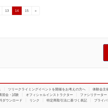
固
固
固
13
14
15
»
定
定
定
ペ
ペ
ペ
ー
ー
ー
ジ
ジ
ジ
ス
ツリークライミングイベントを開催をお考えの方へ
体験会主
講習会・試験
オフィシャルインストラクター
ファシリテーター
料ダウンロード
リンク
特定商取引法に基づく表記
プライバ