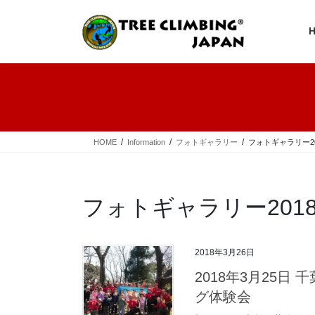
コ
ナ
ン
ビ
テ
ゲ
ン
ー
ツ
シ
へ
ョ
ス
ン
キ
に
ッ
移
プ
動
HOME
Information
フォトギャラリー
フォトギャラリー20
フォトギャラリー201
2018年3月26日
2018年3月25日
グ体験会