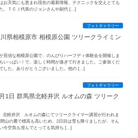
はお天気にも恵まれ現在の最新情報、テクニックを交えとても
。ＴＣＪ代表のジョンさんや副代 […]
フォトギャラリー
神奈川県相模原市 相模原公園 ツリークライミン
が見頃な相模原公園で、のんびりハーフディ体験会を開催しま
ちいっぱい！で、楽しく時間が過ぎて行きました。ご参加くだ
した。ありがとうございました。他の […]
フォトギャラリー
～3月1日 群馬県北軽井沢 ルオムの森 ツリーク
馬県 北軽井沢 ルオムの森にてツリークライマー講習が行われま
浅間山の麓で標高も高いため、2日目は雪も降りましたが、そん
今空気も澄んでとっても気持ち […]