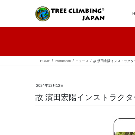
コ
ナ
ン
ビ
テ
ゲ
ン
ー
ツ
シ
へ
ョ
ス
ン
キ
に
ッ
移
プ
動
HOME
Information
ニュース
故 濱田宏陽インストラクタ
2024年12月12日
故 濱田宏陽インストラク