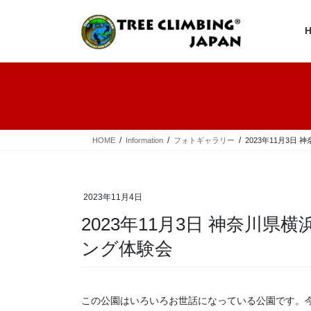
コ
ナ
ン
ビ
テ
ゲ
ン
ー
ツ
シ
へ
ョ
ス
ン
キ
に
ッ
移
プ
動
HOME
Information
フォトギャラリー
2023年11月3
2023年11月4日
2023年11月3日 神奈川
ング体験会
この公園はいろいろお世話になっている公園です。