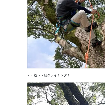
＜＜祝＞＞初クライミング！