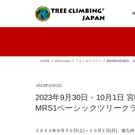
コ
ナ
ン
ビ
テ
ゲ
ン
ー
ツ
シ
へ
ョ
ス
ン
キ
に
ッ
移
プ
動
HOME
Information
フォトギャラリー
2023年9月30
2023年10月2日
2023年9月30日・10月1
MRS1ベーシックツリーク
２０２３年９月３０日(土)～１０月１日(日)、南九