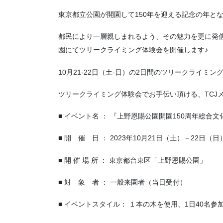
東京都立公園が開園して150年を迎える記念の年と
都民により一層親しまれるよう、その魅力を更に発信
園にてツリークライミング体験会を開催します♪
10月21-22日（土-日）の2日間のツリークライミ
ツリークライミング体験会でお手伝い頂ける、TCJ
■ イベント名 ： 『上野恩賜公園開園150周年総
■ 開 催 日 ： 2023年10月21日（土）－22日（日
■ 開 催 場 所 ： 東京都台東区「上野恩賜公園」
■ 対 象 者 ： 一般来園者（当日受付）
■ イベントスタイル： １本の木を使用、1日40名参