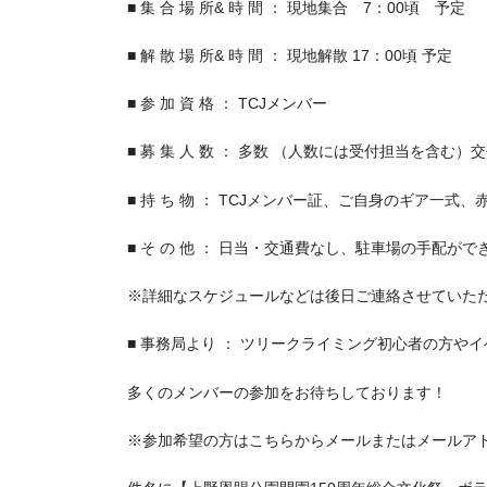
■ 集 合 場 所& 時 間 ： 現地集合 7：00頃 予定
■ 解 散 場 所& 時 間 ： 現地解散 17：00頃 予定
■ 参 加 資 格 ： TCJメンバー
■ 募 集 人 数 ： 多数 （人数には受付担当を含む
■ 持 ち 物 ： TCJメンバー証、ご自身のギア一
■ そ の 他 ： 日当・交通費なし、駐車場の手配
※詳細なスケジュールなどは後日ご連絡させていた
■ 事務局より ： ツリークライミング初心者の方や
多くのメンバーの参加をお待ちしております！
※参加希望の方はこちらからメールまたはメールア