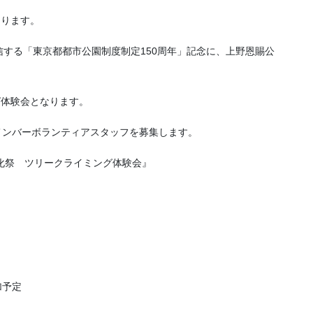
なります。
する「東京都都市公園制度制定150周年」記念に、上野恩賜公
ング体験会となります。
メンバーボランティアスタッフを募集します。
合文化祭 ツリークライミング体験会』
）
加予定