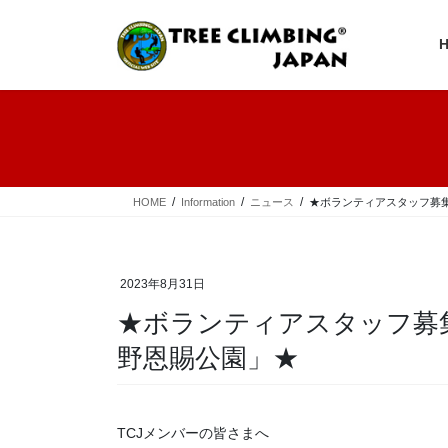
コ
ナ
ン
ビ
テ
ゲ
ン
ー
ツ
シ
へ
ョ
ス
ン
キ
に
ッ
移
プ
動
HOME
Information
ニュース
★ボランティアスタッフ募集
2023年8月31日
★ボランティアスタッフ募集
野恩賜公園」★
TCJメンバーの皆さまへ