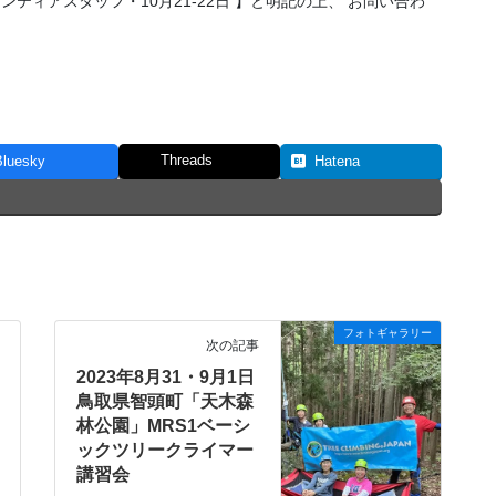
ティアスタッフ・10月21-22日 】と明記の上、 お問い合わ
Threads
Bluesky
Hatena
フォトギャラリー
次の記事
2023年8月31・9月1日
鳥取県智頭町「天木森
林公園」MRS1ベーシ
ックツリークライマー
講習会