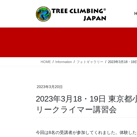
コ
ナ
ン
ビ
テ
ゲ
ン
ー
ツ
シ
へ
ョ
ス
ン
キ
に
ッ
移
プ
動
HOME
Information
フォトギャラリー
2023年3月18・
2023年3月20日
2023年3月18・19日 東
リークライマー講習会
今回は8名の受講者が参加してくれました。体験した