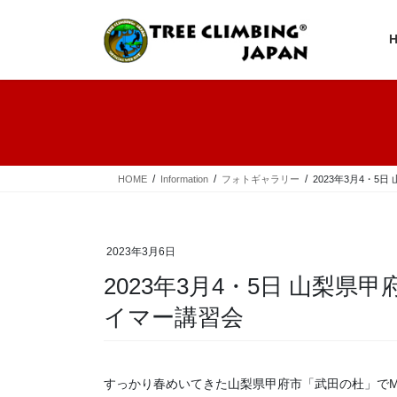
コ
ナ
ン
ビ
テ
ゲ
ン
ー
ツ
シ
へ
ョ
ス
ン
キ
に
ッ
移
プ
動
HOME
Information
フォトギャラリー
2023年3月4・
2023年3月6日
2023年3月4・5日 山梨県
イマー講習会
すっかり春めいてきた山梨県甲府市「武田の杜」でM