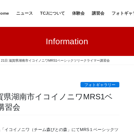
Home
ニュース
TCJについて
体験会
講習会
フォトギャ
Information
24・21日 滋賀県湖南市イコイノニワMRS1ベーシックツリークライマー講習会
フォトギャラリー
日 滋賀県湖南市イコイノニワMRS1ベ
講習会
松地先「イコイノニワ（チーム森びとの森」にてMRS１ベーシックツ