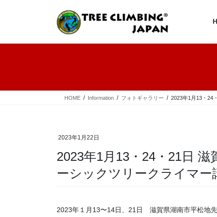
コ
ナ
ン
ビ
テ
ゲ
ン
ー
ツ
シ
へ
ョ
ス
ン
キ
に
ッ
移
プ
動
HOME
Information
フォトギャラリー
2023年1月13・
2023年1月22日
2023年1月13・24・21
ーシックツリークライマー
2023年１月13〜14日、21日 滋賀県湖南市平