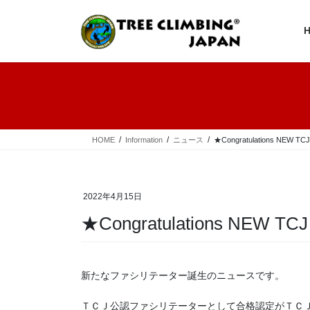
コ
ナ
ン
ビ
テ
ゲ
ン
ー
ツ
シ
へ
ョ
ス
ン
キ
に
ッ
移
プ
動
HOME
Information
ニュース
★Congratulations NEW TCJ 
2022年4月15日
★Congratulations NEW TCJ 
新たなファシリテーター誕生のニュースです。
ＴＣＪ公認ファシリテーターとして合格認定がＴＣ