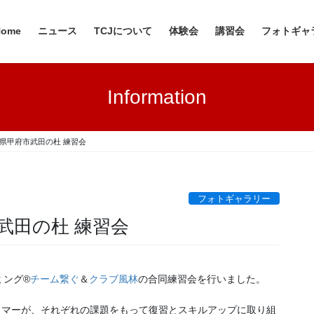
Home
ニュース
TCJについて
体験会
講習会
フォトギャ
Information
山梨県甲府市武田の杜 練習会
フォトギャラリー
市武田の杜 練習会
ミング®
チーム繋ぐ
＆
クラブ風林
の合同練習会を行いました。
イマーが、それぞれの課題をもって復習とスキルアップに取り組