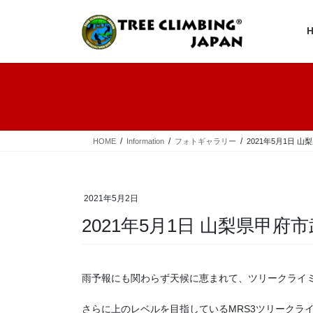
コ
ナ
ン
ビ
テ
ゲ
ン
ー
ツ
シ
へ
ョ
ス
ン
キ
に
ッ
移
プ
動
HOME
Information
フォトギャラリー
2021年5月1日 
2021年5月2日
2021年5月1日 山梨県甲府
雨予報にも関わらず天候に恵まれて、ツリークライ
さらに上のレベルを目指しているMRS3ツリークラ