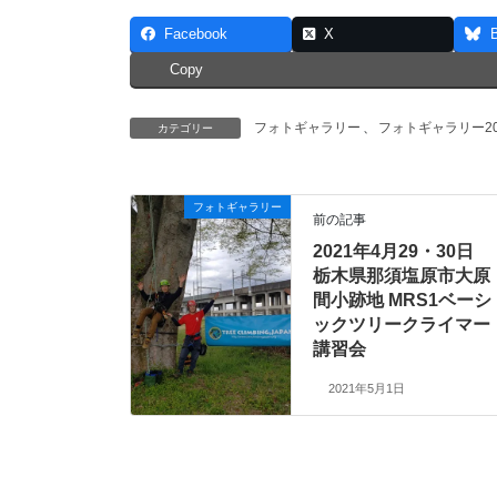
Facebook
X
Copy
フォトギャラリー
、
フォトギャラリー20
カテゴリー
フォトギャラリー
前の記事
2021年4月29・30日
栃木県那須塩原市大原
間小跡地 MRS1ベーシ
ックツリークライマー
講習会
2021年5月1日