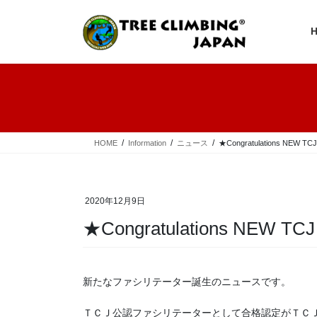
コ
ナ
ン
ビ
テ
ゲ
ン
ー
ツ
シ
へ
ョ
ス
ン
キ
に
ッ
移
プ
動
HOME
Information
ニュース
★Congratulations NEW TCJ 
2020年12月9日
★Congratulations NEW TCJ 
新たなファシリテーター誕生のニュースです。
ＴＣＪ公認ファシリテーターとして合格認定がＴＣ