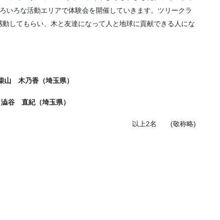
いろいろな活動エリアで体験会を開催していきます。ツリークラ
感動してもらい、木と友達になって人と地球に貢献できる人にな
6 柴山 木乃香（埼玉県）
84 澁谷 直紀（埼玉県）
以上2名 (敬称略)