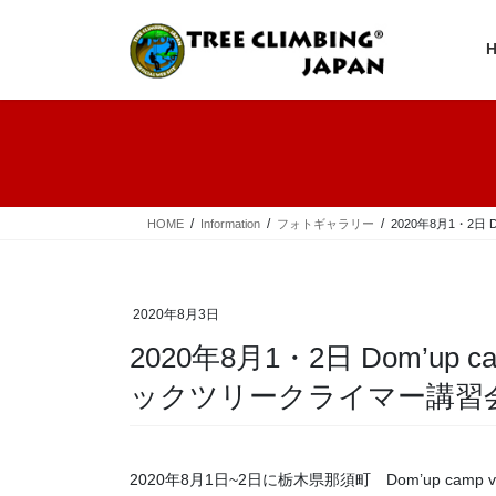
コ
ナ
ン
ビ
テ
ゲ
ン
ー
ツ
シ
へ
ョ
ス
ン
キ
に
ッ
移
プ
動
HOME
Information
フォトギャラリー
2020年8月1・2日
2020年8月3日
2020年8月1・2日 Dom’up c
ックツリークライマー講習
2020年8月1日~2日に栃木県那須町 Dom’up cam