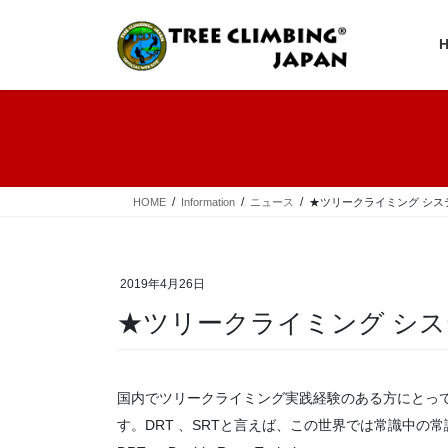
コ
ナ
ン
ビ
テ
ゲ
ン
ー
ツ
シ
へ
ョ
ス
ン
キ
に
ッ
移
プ
動
HOME
Information
ニュース
★ツリークライミング シス
2019年4月26日
★ツリークライミング シス
国内でツリークライミング実践経験のある方にとって 
す。DRT 、SRTと言えば、この世界では常識中