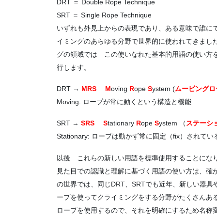
DRT ＝ Double Rope Technique
SRT ＝ Single Rope Technique
いずれも外見上からの表現であり、ある意味で誰に
イミングのあらゆる分野で世界的に使われてきました。
グの領域では この使いなれた基本的用語の使い方
行します。
DRT
→
MRS
M
oving
R
ope
S
ystem (
ムービングロ
Moving: ロープが常に動くという構造と機能
SRT
→
SRS
S
tationary
R
ope
S
ystem （
ステーシ
Stationary: ロープは動かず常に固定（fix）され
以後 これらの新しい用語を標準使用することにな
見た目での認識と理解に基づく用語の使い方は、確
の世界では、同じDRT、SRTでも近年、新しい器
ープを使ってクライミングをする分野がたくさんあ
ロープを使用するので、それを明確にするため名称