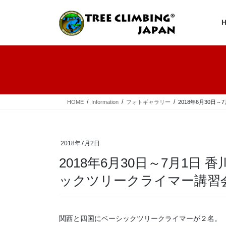
コ
ナ
ン
ビ
テ
ゲ
ン
ー
ツ
シ
へ
ョ
ス
ン
キ
に
ッ
移
プ
動
HOME
Information
フォトギャラリー
2018年6月30
2018年7月2日
2018年6月30日～7月1日
ックツリークライマー講習
関西と四国にベーシックツリークライマーが２名。