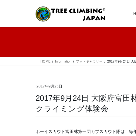
コ
ナ
ン
ビ
テ
ゲ
ン
ー
ツ
シ
へ
ョ
ス
ン
キ
に
ッ
移
プ
動
HOME
Information
フォトギャラリー
2017年9月24
2017年9月25日
2017年9月24日 大阪府富
クライミング体験会
ボーイスカウト富田林第一団カブスカウト隊は、毎