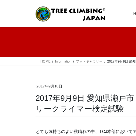
コ
ナ
ン
ビ
テ
ゲ
ン
ー
ツ
シ
へ
ョ
ス
ン
キ
に
ッ
移
プ
動
HOME
Information
フォトギャラリー
2017年9月9日 
2017年9月10日
2017年9月9日 愛知県瀬戸
リークライマー検定試験
とても気持ちのよい秋晴れの中、TCJ本部において