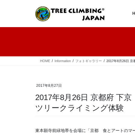
コ
ナ
ン
ビ
テ
ゲ
ン
ー
ツ
シ
へ
ョ
ス
ン
キ
に
ッ
移
プ
動
HOME
Information
フォトギャラリー
2017年8月26日
2017年8月27日
2017年8月26日 京都府 下
ツリークライミング体験
東本願寺前緑地帯を会場に「京都 食とアートのマー